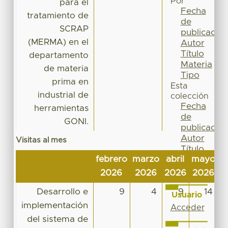
Por
para el
Fecha
tratamiento de
de
SCRAP
publicación
(MERMA) en el
Autor
Título
departamento
Materia
de materia
Tipo
prima en
Esta
industrial de
colección
Fecha
herramientas
de
GONI.
publicación
Autor
Visitas al mes
Título
febrero
marzo
abril
mayo
j
Materia
Tipo
2026
2026
2026
2026
2
Desarrollo e
9
4
9
14
Usuario
implementación
Acceder
del sistema de