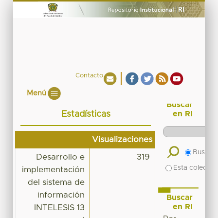
Contacto
Menú
Buscar
Estadísticas
en RI
Visualizaciones
Buscar 
Desarrollo e
319
Esta colecció
implementación
del sistema de
información
Buscar
en RI
INTELESIS 13