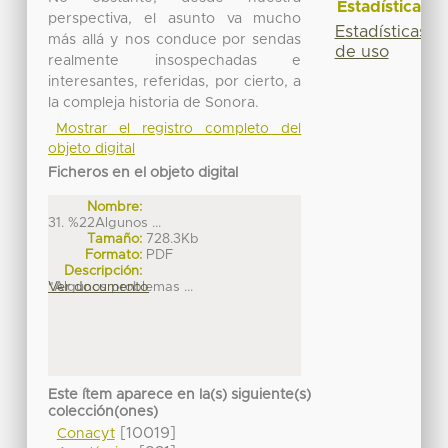
Estadísticas
perspectiva, el asunto va mucho
Estadísticas
más allá y nos conduce por sendas
de uso
realmente insospechadas e
interesantes, referidas, por cierto, a
la compleja historia de Sonora.
Mostrar el registro completo del
objeto digital
Ficheros en el objeto digital
Nombre:
31. %22Algunos ...
Tamaño:
728.3Kb
Formato:
PDF
Descripción:
"Algunos problemas ...
Ver documento
Este ítem aparece en la(s) siguiente(s)
colección(ones)
[10019]
Conacyt