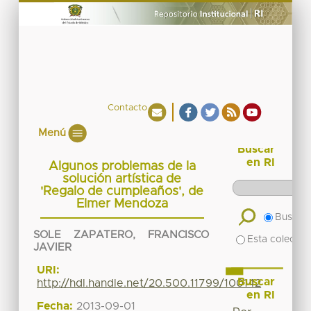
Contacto
Menú
Buscar
en RI
Algunos problemas de la
solución artística de
'Regalo de cumpleaños', de
Elmer Mendoza
Buscar 
SOLE ZAPATERO, FRANCISCO
Esta colecció
JAVIER
URI:
Buscar
http://hdl.handle.net/20.500.11799/100142
en RI
Fecha:
2013-09-01