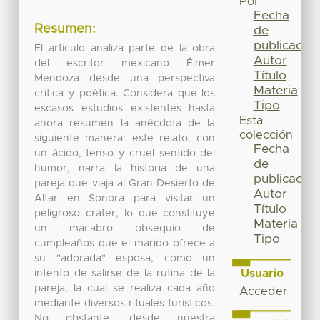
Por
Fecha
Resumen:
de
publicación
El artículo analiza parte de la obra
Autor
del escritor mexicano Élmer
Título
Mendoza desde una perspectiva
Materia
crítica y poética. Considera que los
Tipo
escasos estudios existentes hasta
Esta
ahora resumen la anécdota de la
colección
siguiente manera: este relato, con
Fecha
un ácido, tenso y cruel sentido del
de
humor, narra la historia de una
publicación
pareja que viaja al Gran Desierto de
Autor
Altar en Sonora para visitar un
Título
peligroso cráter, lo que constituye
Materia
un macabro obsequio de
Tipo
cumpleaños que el marido ofrece a
su "adorada" esposa, como un
Usuario
intento de salirse de la rutina de la
pareja, la cual se realiza cada año
Acceder
mediante diversos rituales turísticos.
No obstante, desde nuestra