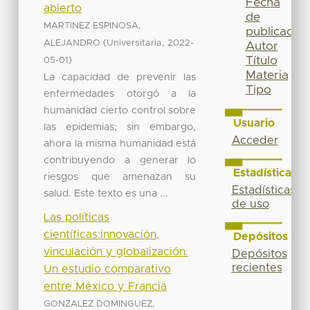
Fecha
abierto
de
MARTINEZ ESPINOSA,
publicación
(
,
ALEJANDRO
Universitaria
2022-
Autor
Título
)
05-01
Materia
La capacidad de prevenir las
Tipo
enfermedades otorgó a la
humanidad cierto control sobre
Usuario
las epidemias; sin embargo,
Acceder
ahora la misma humanidad está
contribuyendo a generar lo
Estadísticas
riesgos que amenazan su
Estadísticas
salud. Este texto es una ...
de uso
Las políticas
científicas:innovación,
Depósitos
vinculación y globalización.
Depósitos
recientes
Un estudio comparativo
entre México y Francia
GONZALEZ DOMINGUEZ,