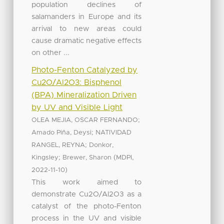
population declines of
salamanders in Europe and its
arrival to new areas could
cause dramatic negative effects
on other ...
Photo-Fenton Catalyzed by
Cu2O/Al2O3: Bisphenol
(BPA) Mineralization Driven
by UV and Visible Light
;
OLEA MEJIA, OSCAR FERNANDO
;
Amado Piña, Deysi
NATIVIDAD
;
RANGEL, REYNA
Donkor,
;
(
,
Kingsley
Brewer, Sharon
MDPI
)
2022-11-10
This work aimed to
demonstrate Cu2O/Al2O3 as a
catalyst of the photo-Fenton
process in the UV and visible