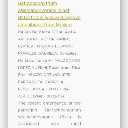
Batrachochytrium
salamandrivorans is not
detected in wild and captive
amphibians from Mexico
;
BASANTA, MARIA DELIA
AVILA
;
AKERBERG, VICTOR DANIEL
;
Byrne, Allison
CASTELLANOS
;
MORALES, GABRIELA
González
;
Martínez, Tanya M.
MALDONADO
;
LOPEZ, YURIXHI
Rosenblum, Erica
;
;
Bree
SUAZO ORTUÑO, IRERI
;
PARRA OLEA, GABRIELA
REBOLLAR CAUDILLO, ERIA
(
,
)
ALAIDE
PeerJ
2022-09
The recent emergence of the
pathogen Batrachochytrium
salamandrivorans (Bsal) is
associated with rapid