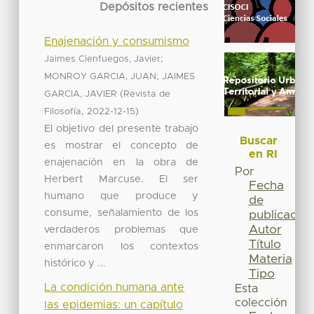
Depósitos recientes
Enajenación y consumismo
;
Jaimes Cienfuegos, Javier
;
MONROY GARCIA, JUAN
JAIMES
(
GARCIA, JAVIER
Revista de
,
)
Filosofía
2022-12-15
El objetivo del presente trabajo
Buscar
es mostrar el concepto de
en RI
enajenación en la obra de
Por
Herbert Marcuse. El ser
Fecha
humano que produce y
de
consume, señalamiento de los
publicación
Autor
verdaderos problemas que
Título
enmarcaron los contextos
Materia
histórico y ...
Tipo
La condición humana ante
Esta
colección
las epidemias: un capítulo