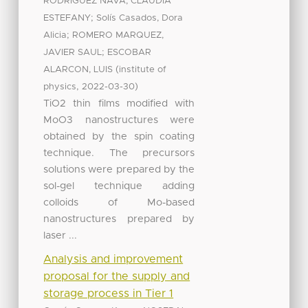
RODRIGUEZ NAVA, CLAUDIA
;
ESTEFANY
Solís Casados, Dora
;
Alicia
ROMERO MARQUEZ,
;
JAVIER SAUL
ESCOBAR
(
ALARCON, LUIS
institute of
,
)
physics
2022-03-30
TiO2 thin films modified with
MoO3 nanostructures were
obtained by the spin coating
technique. The precursors
solutions were prepared by the
sol-gel technique adding
colloids of Mo-based
nanostructures prepared by
laser ...
Analysis and improvement
proposal for the supply and
storage process in Tier 1