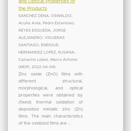
and Optical Properties of
the Products
;
SANCHEZ DENA, OSWALDO
;
Acuña Avila, Pedro Estanislao
REYES ESQUEDA, JORGE
;
ALEJANDRO
VIGUERAS
;
SANTIAGO, ENRIQUE
;
HERNANDEZ LOPEZ, SUSANA
Camacho López, Marco Antonio
(
,
)
MDPI
2022-04-04
Zinc oxide (ZnO) films with
different structural,
morphological, and optical
properties were obtained by
(fixed) thermal oxidation of
deposited metallic zinc (Zn)
films. The main characteristics
of the oxidized films are ...