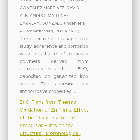
;
VIGUERAS SANTIAGO, ENRIQUE
GONZALEZ MARTINEZ, DAVID
;
ALEJANDRO
MARTINEZ
(
BARRERA, GONZALO
Ingeniería
,
)
y Competitividad
2023-01-01
The objective of this paper is to
study adherence and corrosion
wear resistance of biobased
polymers derived from
epoxidized linseed oil (ELO)
deposited on galvanized iron
sheets. The adhesion and
anticorrosive properties ...
ZnO Films from Thermal
Oxidation of Zn Films: Effect
of the Thickness of the
Precursor Films on the
Structural, Morphological,