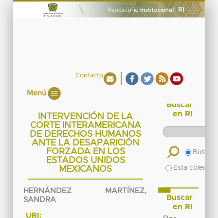
Contacto
Menú
Buscar
en RI
INTERVENCIÓN DE LA
CORTE INTERAMERICANA
DE DERECHOS HUMANOS
ANTE LA DESAPARICIÓN
FORZADA EN LOS
Buscar 
ESTADOS UNIDOS
Esta colecció
MEXICANOS
HERNÁNDEZ MARTÍNEZ,
Buscar
SANDRA
en RI
URI: