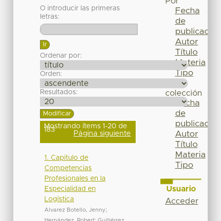
Por
O introducir las primeras
Fecha
letras:
de
publicación
Autor
Título
Ordenar por:
Materia
Tipo
Orden:
Esta
Resultados:
colección
Fecha
de
publicación
Mostrando ítems 1-20 de
183
Página siguiente
Autor
Título
Materia
1. Capitulo de
Tipo
Competencias
Profesionales en la
Usuario
Especialidad en
Logística
Acceder
Alvarez Botello, Jenny
;
Hernández, Robert
;
Guitiérrez