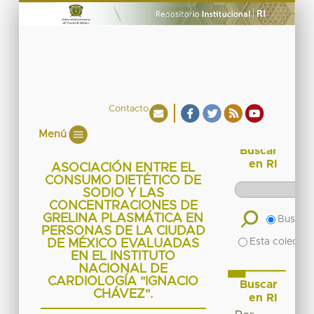
Contacto
Menú
Buscar
en RI
ASOCIACIÓN ENTRE EL
CONSUMO DIETÉTICO DE
SODIO Y LAS
CONCENTRACIONES DE
GRELINA PLASMÁTICA EN
Buscar 
PERSONAS DE LA CIUDAD
Esta colecció
DE MÉXICO EVALUADAS
EN EL INSTITUTO
NACIONAL DE
CARDIOLOGÍA "IGNACIO
Buscar
CHÁVEZ".
en RI