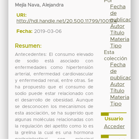
Por
Mejía Nava, Alejandra
Fecha
de
URI:
publicación
http://hdl.handle.net/20.500.11799/100174
Autor
Fecha:
2019-03-06
Título
Materia
Tipo
Resumen:
Esta
Antecedentes: El consumo elevado
colección
de sodio está asociado con
Fecha
enfermedades como hipertensión
de
arterial, enfermedad cardiovascular
publicación
y enfermedad renal, entre otras. Se
Autor
ha propuesto que el consumo de
Título
sodio puede estar relacionado con
Materia
el desarrollo de obesidad. Aunque
Tipo
se desconocen los mecanismos de
esta asociación, se ha sugerido que
Usuario
algunas moléculas relacionadas con
la regulación del apetito como lo es
Acceder
la grelina la cual es una hormona