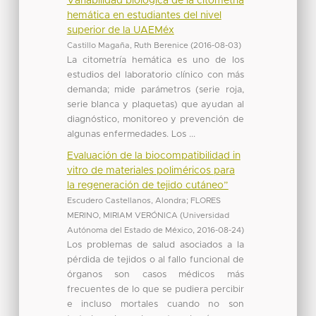
Variabilidad biológica de la citometría
hemática en estudiantes del nivel
superior de la UAEMéx
Castillo Magaña, Ruth Berenice
(
2016-08-03
)
La citometría hemática es uno de los
estudios del laboratorio clínico con más
demanda; mide parámetros (serie roja,
serie blanca y plaquetas) que ayudan al
diagnóstico, monitoreo y prevención de
algunas enfermedades. Los ...
Evaluación de la biocompatibilidad in
vitro de materiales poliméricos para
la regeneración de tejido cutáneo”
Escudero Castellanos, Alondra
;
FLORES
MERINO, MIRIAM VERÓNICA
(
Universidad
Autónoma del Estado de México
,
2016-08-24
)
Los problemas de salud asociados a la
pérdida de tejidos o al fallo funcional de
órganos son casos médicos más
frecuentes de lo que se pudiera percibir
e incluso mortales cuando no son