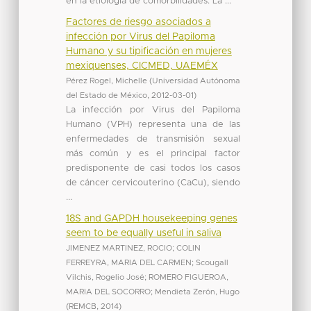
en la etiología de comorbilidades. La ...
Factores de riesgo asociados a
infección por Virus del Papiloma
Humano y su tipificación en mujeres
mexiquenses, CICMED, UAEMÉX
Pérez Rogel, Michelle
(
Universidad Autónoma
del Estado de México
,
2012-03-01
)
La infección por Virus del Papiloma
Humano (VPH) representa una de las
enfermedades de transmisión sexual
más común y es el principal factor
predisponente de casi todos los casos
de cáncer cervicouterino (CaCu), siendo
...
18S and GAPDH housekeeping genes
seem to be equally useful in saliva
JIMENEZ MARTINEZ, ROCIO
;
COLIN
FERREYRA, MARIA DEL CARMEN
;
Scougall
Vilchis, Rogelio José
;
ROMERO FIGUEROA,
MARIA DEL SOCORRO
;
Mendieta Zerón, Hugo
(
REMCB
,
2014
)