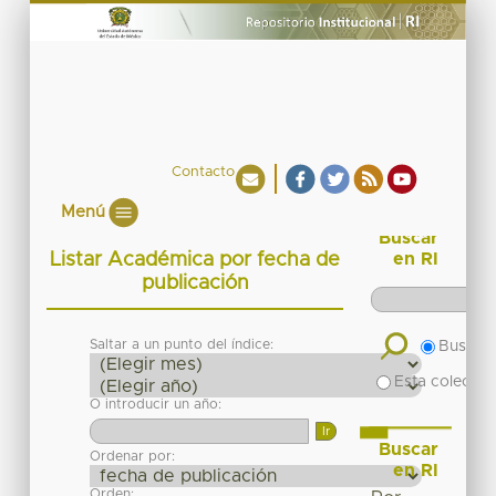
Contacto
Menú
Buscar
Listar Académica por fecha de
en RI
publicación
Saltar a un punto del índice:
Buscar 
Esta colecció
O introducir un año:
Buscar
Ordenar por:
en RI
Orden: