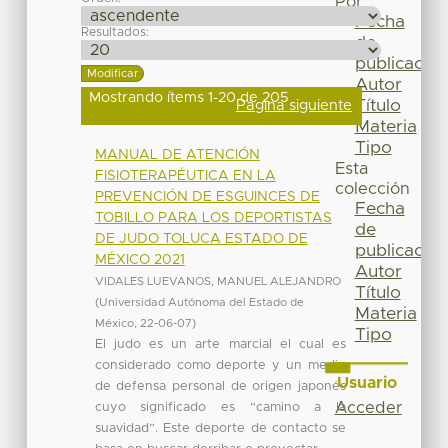
Por
Fecha
Resultados:
de
publicación
Autor
Mostrando ítems 1-20 de 205
Título
Página siguiente
Materia
Tipo
MANUAL DE ATENCIÓN
Esta
FISIOTERAPÉUTICA EN LA
colección
PREVENCIÓN DE ESGUINCES DE
Fecha
TOBILLO PARA LOS DEPORTISTAS
de
DE JUDO TOLUCA ESTADO DE
publicación
MÉXICO 2021
Autor
VIDALES LUEVANOS, MANUEL ALEJANDRO
Título
(
Universidad Autónoma del Estado de
Materia
México
,
22-06-07
)
Tipo
El judo es un arte marcial el cual es
considerado como deporte y un medio
Usuario
de defensa personal de origen japonés
Acceder
cuyo significado es “camino a la
suavidad”. Este deporte de contacto se