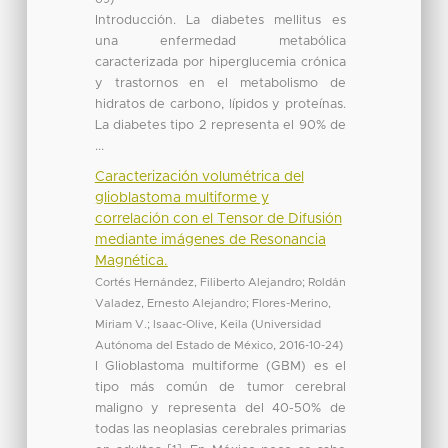
Introducción. La diabetes mellitus es
una enfermedad metabólica
caracterizada por hiperglucemia crónica
y trastornos en el metabolismo de
hidratos de carbono, lípidos y proteínas.
La diabetes tipo 2 representa el 90% de
...
Caracterización volumétrica del
glioblastoma multiforme y
correlación con el Tensor de Difusión
mediante imágenes de Resonancia
Magnética.
Cortés Hernández, Filiberto Alejandro
;
Roldán
Valadez, Ernesto Alejandro
;
Flores-Merino,
Miriam V.
;
Isaac-Olive, Keila
(
Universidad
Autónoma del Estado de México
,
2016-10-24
)
l Glioblastoma multiforme (GBM) es el
tipo más común de tumor cerebral
maligno y representa del 40-50% de
todas las neoplasias cerebrales primarias