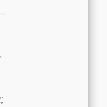
) o
de
sa,
be