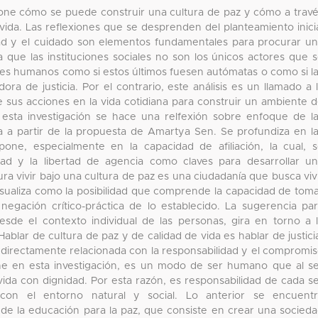
opone cómo se puede construir una cultura de paz y cómo a trav
ida. Las reflexiones que se desprenden del planteamiento inici
dad y el cuidado son elementos fundamentales para procurar u
 que las instituciones sociales no son los únicos actores que 
res humanos como si estos últimos fuesen autómatas o como si l
ra de justicia. Por el contrario, este análisis es un llamado a 
 sus acciones en la vida cotidiana para construir un ambiente 
 esta investigación se hace una relfexión sobre enfoque de l
a partir de la propuesta de Amartya Sen. Se profundiza en l
ne, especialmente en la capacidad de afiliación, la cual, 
idad y la libertad de agencia como claves para desarrollar u
ra vivir bajo una cultura de paz es una ciudadanía que busca viv
visualiza como la posibilidad que comprende la capacidad de tom
negación crítico-práctica de lo establecido. La sugerencia pa
desde el contexto individual de las personas, gira en torno a 
Hablar de cultura de paz y de calidad de vida es hablar de justici
l directamente relacionada con la responsabilidad y el compromi
tiene en esta investigación, es un modo de ser humano que al s
vida con dignidad. Por esta razón, es responsabilidad de cada s
on el entorno natural y social. Lo anterior se encuentr
 de la educación para la paz, que consiste en crear una socied