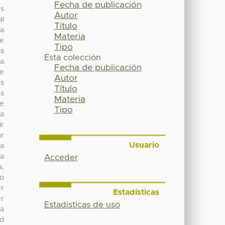
Fecha de publicación
és
Autor
al
Título
na
Materia
se
Tipo
as
Esta colección
la
Fecha de publicación
de
Autor
as
Título
as
Materia
se
Tipo
na
ir
ar
Usuario
ra
la
Acceder
a,
so
er
Estadísticas
er
Estadísticas de uso
a
ad