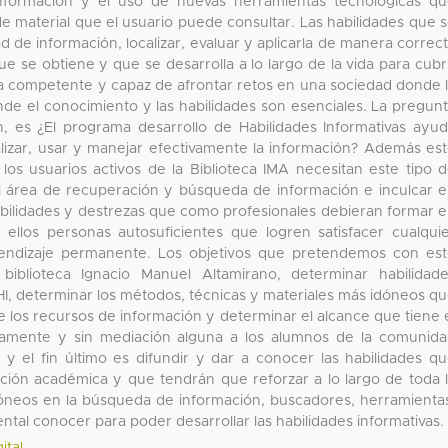
nformación y el uso de nuevas herramientas tecnológicas q
 material que el usuario puede consultar. Las habilidades que 
de información, localizar, evaluar y aplicarla de manera correc
e se obtiene y que se desarrolla a lo largo de la vida para cubr
 competente y capaz de afrontar retos en una sociedad donde 
de el conocimiento y las habilidades son esenciales. La pregun
ón, es ¿El programa desarrollo de Habilidades Informativas ayu
alizar, usar y manejar efectivamente la información? Además es
los usuarios activos de la Biblioteca IMA necesitan este tipo 
l área de recuperación y búsqueda de información e inculcar 
r habilidades y destrezas que como profesionales debieran formar 
ellos personas autosuficientes que logren satisfacer cualqui
prendizaje permanente. Los objetivos que pretendemos con es
iblioteca Ignacio Manuel Altamirano, determinar habilidad
HI, determinar los métodos, técnicas y materiales más idóneos q
de los recursos de información y determinar el alcance que tiene 
ctamente y sin mediación alguna a los alumnos de la comunid
 y el fin último es difundir y dar a conocer las habilidades q
ación académica y que tendrán que reforzar a lo largo de toda 
dóneos en la búsqueda de información, buscadores, herramienta
tal conocer para poder desarrollar las habilidades informativas.