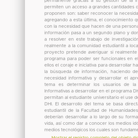
permanente gracias a su gestión de la i
permiten un acceso a grandes cantidades de
proponen son: saber reconocer la necesidad 
agregando a esta última, el conocimiento qu
con la necesidad que hacen de una persona
información pasa a un segundo plano y don
a resolver en este trabajo de investigaci
realmente a la comunidad estudiantil a loc
proyecto pretende averiguar si realmente 
programa para poder ser funcionales en e
ellos el coraje e iniciativa para desarrolla
la búsqueda de información, haciendo de 
necesidad informativa y desarrollar el a
tema es determinar los usuarios de la b
Informativas a desarrollar en el programa D
permitan al estudiante universitario el use 
DHI. El desarrollo del tema se basa dire
estudiantil de la Facultad de Humanidades
deberían desarrollar a lo largo de su form
vida, así como dar a conocer los medios i
medios tecnológicos los cuales son fundamen