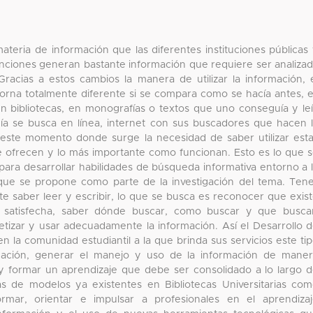
teria de información que las diferentes instituciones públicas
nciones generan bastante información que requiere ser analiza
Gracias a estos cambios la manera de utilizar la información, 
orna totalmente diferente si se compara como se hacía antes, 
en bibliotecas, en monografías o textos que uno conseguía y le
ía se busca en línea, internet con sus buscadores que hacen 
 este momento donde surge la necesidad de saber utilizar est
e ofrecen y lo más importante como funcionan. Esto es lo que 
ra desarrollar habilidades de búsqueda informativa entorno a 
 que se propone como parte de la investigación del tema. Ten
te saber leer y escribir, lo que se busca es reconocer que exis
 satisfecha, saber dónde buscar, como buscar y que busca
etizar y usar adecuadamente la información. Así el Desarrollo 
n la comunidad estudiantil a la que brinda sus servicios este ti
mación, generar el manejo y uso de la información de mane
n y formar un aprendizaje que debe ser consolidado a lo largo 
cas de modelos ya existentes en Bibliotecas Universitarias co
rmar, orientar e impulsar a profesionales en el aprendiza