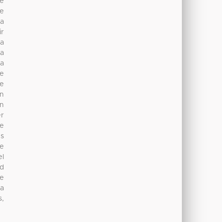
ue
se
ta
ir
la
ta
da
te
de
en
en
er
te
es
ue
el
ad
ue
la
s,