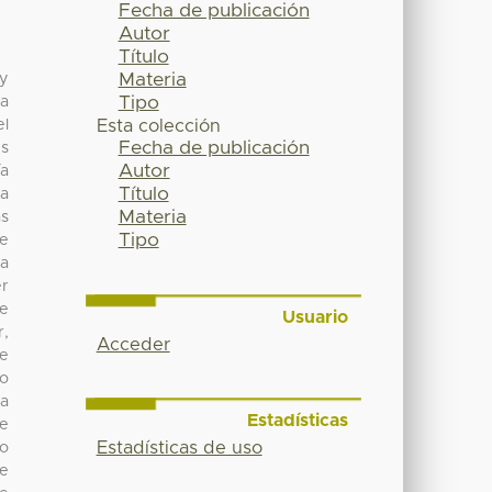
Fecha de publicación
Autor
Título
Materia
 y
Tipo
da
el
Esta colección
Fecha de publicación
es
Autor
ía
Título
la
Materia
as
Tipo
se
la
er
te
Usuario
r,
Acceder
de
po
ra
Estadísticas
de
Estadísticas de uso
mo
je