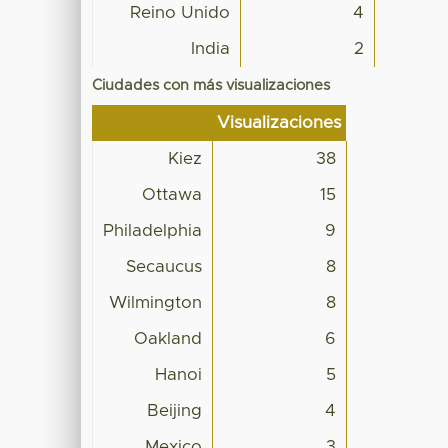
Reino Unido
4
India
2
Ciudades con más visualizaciones
Visualizaciones
Kiez
38
Ottawa
15
Philadelphia
9
Secaucus
8
Wilmington
8
Oakland
6
Hanoi
5
Beijing
4
Mexico
3