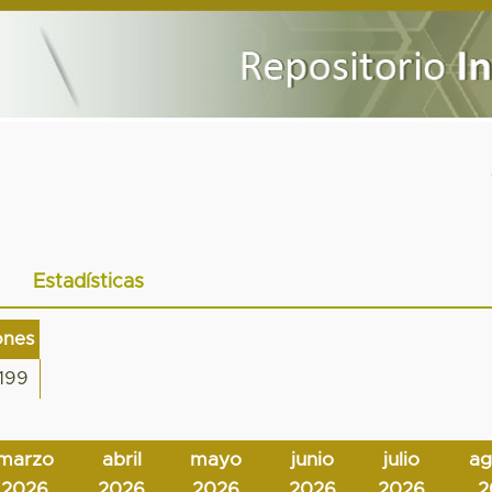
Estadísticas
ones
199
marzo
abril
mayo
junio
julio
ag
2026
2026
2026
2026
2026
2