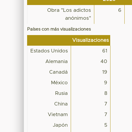
Obra "Los adictos
6
anónimos"
Países con más visualizaciones
Visualizaciones
Estados Unidos
61
Alemania
40
Canadá
19
México
9
Rusia
8
China
7
Vietnam
7
Japón
5