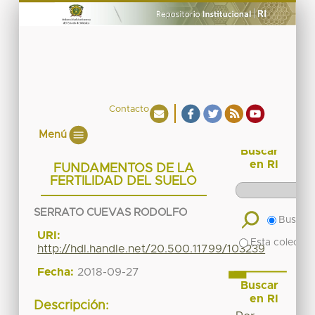
Contacto
Menú
Buscar
en RI
FUNDAMENTOS DE LA
FERTILIDAD DEL SUELO
SERRATO CUEVAS RODOLFO
Buscar 
URI:
Esta colecció
http://hdl.handle.net/20.500.11799/103239
Fecha:
2018-09-27
Buscar
en RI
Descripción: