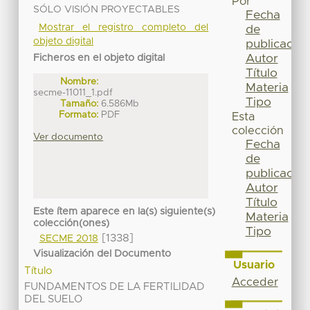
Por
SÓLO VISIÓN PROYECTABLES
Fecha
Mostrar el registro completo del
de
objeto digital
publicación
Autor
Ficheros en el objeto digital
Título
Nombre:
Materia
secme-11011_1.pdf
Tipo
Tamaño:
6.586Mb
Formato:
PDF
Esta
colección
Ver documento
Fecha
de
publicación
Autor
Título
Este ítem aparece en la(s) siguiente(s)
Materia
colección(ones)
Tipo
[1338]
SECME 2018
Visualización del Documento
Usuario
Título
Acceder
FUNDAMENTOS DE LA FERTILIDAD
DEL SUELO