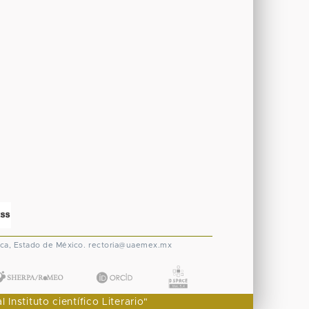
ca, Estado de México.
rectoria@uaemex.mx
nstituto científico Literario"