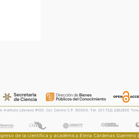
co
Instituto Literario #100. Col. Centro
C.P. 50000. Tel. (01-722) 2262300
Tolu
CONACYT
eso de la científica y académica Elena Cárdenas Guerrero al I