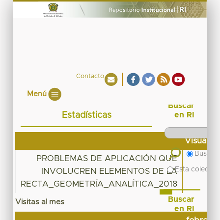
Contacto
Menú
Buscar
Estadísticas
en RI
Visualiz
Buscar 
PROBLEMAS DE APLICACIÓN QUE
Esta colecció
INVOLUCREN ELEMENTOS DE LA
RECTA_GEOMETRÍA_ANALÍTICA_2018
Buscar
Visitas al mes
en RI