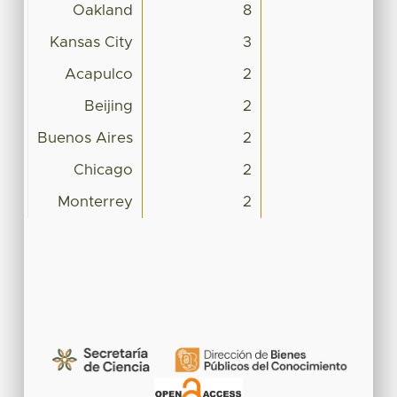
Oakland
8
Kansas City
3
Acapulco
2
Beijing
2
Buenos Aires
2
Chicago
2
Monterrey
2