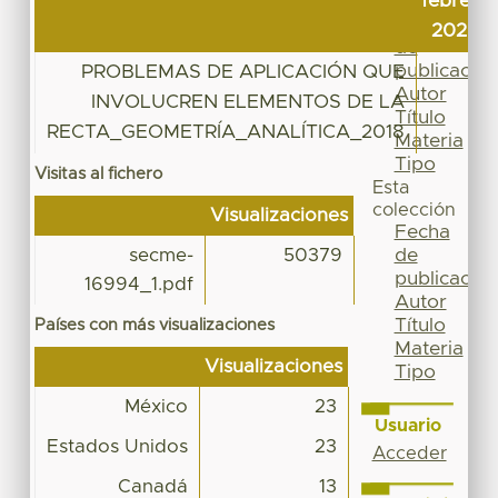
febrero
Por
Fecha
2026
de
publicación
PROBLEMAS DE APLICACIÓN QUE
6
Autor
INVOLUCREN ELEMENTOS DE LA
Título
RECTA_GEOMETRÍA_ANALÍTICA_2018
Materia
Tipo
Visitas al fichero
Esta
colección
Visualizaciones
Fecha
de
secme-
50379
publicación
16994_1.pdf
Autor
Título
Países con más visualizaciones
Materia
Visualizaciones
Tipo
México
23
Usuario
Estados Unidos
23
Acceder
Canadá
13