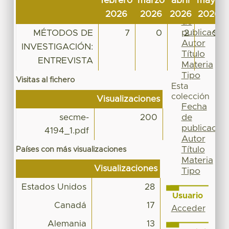
febrero
marzo
abril
mayo
Por
Fecha
2026
2026
2026
2026
de
publicación
MÉTODOS DE
7
0
2
9
Autor
INVESTIGACIÓN:
Título
ENTREVISTA
Materia
Tipo
Visitas al fichero
Esta
colección
Visualizaciones
Fecha
de
secme-
200
publicación
4194_1.pdf
Autor
Título
Países con más visualizaciones
Materia
Visualizaciones
Tipo
Estados Unidos
28
Usuario
Canadá
17
Acceder
Alemania
13