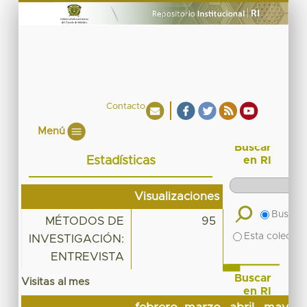
Contacto
Menú
Buscar
Estadísticas
en RI
Visualizaciones
Buscar 
MÉTODOS DE
95
Esta colecció
INVESTIGACIÓN:
ENTREVISTA
Buscar
Visitas al mes
en RI