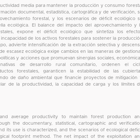
roductividad media para mantener la producción y consumo forest
rmación documental, estadística, cartográfica y de verificación, 
rovechamiento forestal, y los escenarios de déficit ecológico 
la ecológica. El balance del impacto del aprovechamiento y 
stales, expone el déficit ecológico que sintetiza los efect
 incapacidad de los activos forestales para sostener la producci
po, advierte intensificación de la extracción selectiva y descen
a de escasez ecológica exige cambios en las maneras de gestion
 políticas y acciones que promuevan sinergias sociales, económic
ativas de desarrollo rural comunitario, ordenen el cicl
ctos forestales, garanticen la estabilidad de las cubiert
ondo de daño ambiental que financie proyectos de mitigación
ar de la productividad, la capacidad de carga y los límites 
 and average productivity to maintain forest production a
gh the documentary, statistical, cartographic and verificati
nd its use is characterized, and the scenarios of ecological defic
cal footprint method. The net impact of the exploitation a