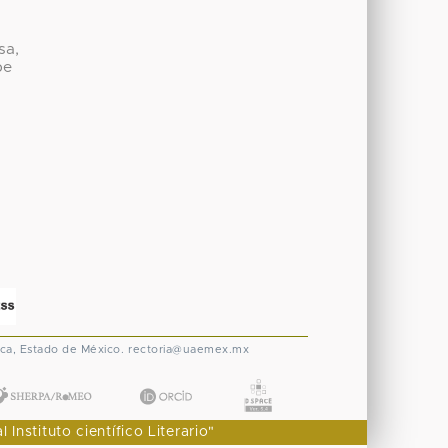
sa,
be
ca, Estado de México.
rectoria@uaemex.mx
nstituto científico Literario"