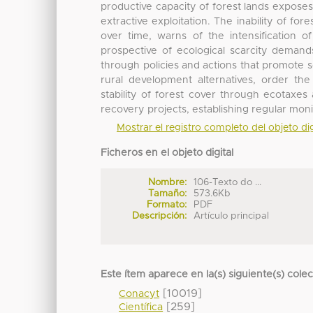
productive capacity of forest lands exposes
extractive exploitation. The inability of fo
over time, warns of the intensification o
prospective of ecological scarcity deman
through policies and actions that promote
rural development alternatives, order th
stability of forest cover through ecotaxe
recovery projects, establishing regular monit
Mostrar el registro completo del objeto dig
Ficheros en el objeto digital
Nombre:
106-Texto do ...
Tamaño:
573.6Kb
Formato:
PDF
Descripción:
Artículo principal
Este ítem aparece en la(s) siguiente(s) cole
[10019]
Conacyt
[259]
Científica