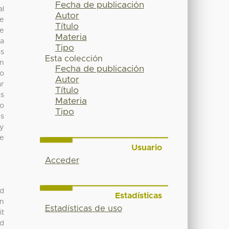
Fecha de publicación
al
Autor
se
Título
se
Materia
la
Tipo
os
Esta colección
ón
Fecha de publicación
so
Autor
ar
Título
as
Materia
o
Tipo
as
 y
de
Usuario
Acceder
nd
Estadísticas
on
Estadísticas de uso
it
nd