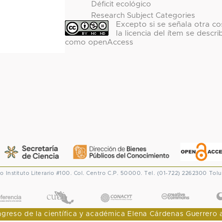
Déficit ecológico
Research Subject Categories
Excepto si se señala otra co
la licencia del ítem se descri
como openAccess
co
Instituto Literario #100. Col. Centro
C.P. 50000. Tel. (01-722) 2262300
Tolu
CONACYT
eso de la científica y académica Elena Cárdenas Guerrero al I