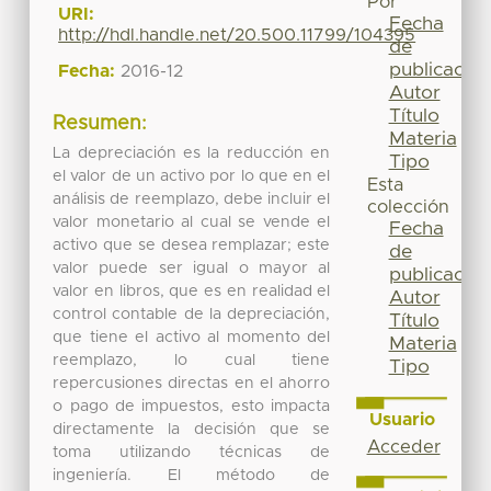
Por
URI:
Fecha
http://hdl.handle.net/20.500.11799/104395
de
publicación
Fecha:
2016-12
Autor
Título
Resumen:
Materia
La depreciación es la reducción en
Tipo
el valor de un activo por lo que en el
Esta
análisis de reemplazo, debe incluir el
colección
valor monetario al cual se vende el
Fecha
activo que se desea remplazar; este
de
valor puede ser igual o mayor al
publicación
valor en libros, que es en realidad el
Autor
control contable de la depreciación,
Título
que tiene el activo al momento del
Materia
reemplazo, lo cual tiene
Tipo
repercusiones directas en el ahorro
o pago de impuestos, esto impacta
Usuario
directamente la decisión que se
Acceder
toma utilizando técnicas de
ingeniería. El método de