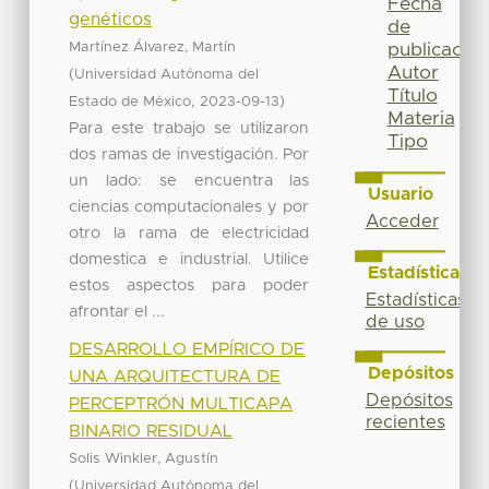
Fecha
genéticos
de
Martínez Álvarez, Martín
publicación
Autor
(
Universidad Autónoma del
Título
,
)
Estado de México
2023-09-13
Materia
Para este trabajo se utilizaron
Tipo
dos ramas de investigación. Por
un lado: se encuentra las
Usuario
ciencias computacionales y por
Acceder
otro la rama de electricidad
domestica e industrial. Utilice
Estadísticas
estos aspectos para poder
Estadísticas
afrontar el ...
de uso
DESARROLLO EMPÍRICO DE
Depósitos
UNA ARQUITECTURA DE
Depósitos
PERCEPTRÓN MULTICAPA
recientes
BINARIO RESIDUAL
Solis Winkler, Agustín
(
Universidad Autónoma del