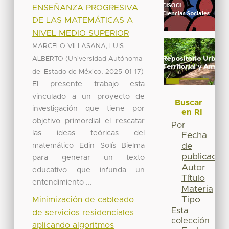
ENSEÑANZA PROGRESIVA
DE LAS MATEMÁTICAS A
NIVEL MEDIO SUPERIOR
MARCELO VILLASANA, LUIS
(
ALBERTO
Universidad Autónoma
,
)
del Estado de México
2025-01-17
El presente trabajo esta
vinculado a un proyecto de
Buscar
investigación que tiene por
en RI
objetivo primordial el rescatar
Por
las ideas teóricas del
Fecha
matemático Edin Solís Bielma
de
publicación
para generar un texto
Autor
educativo que infunda un
Título
entendimiento ...
Materia
Tipo
Minimización de cableado
Esta
de servicios residenciales
colección
aplicando algoritmos