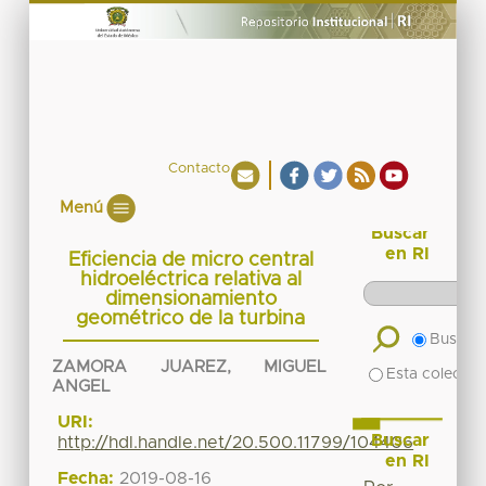
Contacto
Menú
Buscar
en RI
Eficiencia de micro central
hidroeléctrica relativa al
dimensionamiento
geométrico de la turbina
Buscar 
ZAMORA JUAREZ, MIGUEL
Esta colecció
ANGEL
URI:
Buscar
http://hdl.handle.net/20.500.11799/104406
en RI
Fecha:
2019-08-16