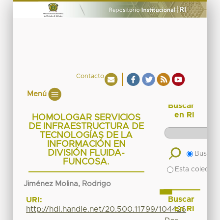
Contacto
Menú
Buscar
en RI
HOMOLOGAR SERVICIOS
DE INFRAESTRUCTURA DE
TECNOLOGÍAS DE LA
INFORMACIÓN EN
DIVISIÓN FLUIDA-
Buscar 
FUNCOSA.
Esta colecció
Jiménez Molina, Rodrigo
Buscar
URI:
en RI
http://hdl.handle.net/20.500.11799/104426