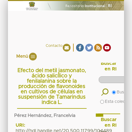
Contacto
Menú
Buscar
en RI
Efecto del metil jasmonato,
ácido salicílico y
fenilalanina sobre la
producción de flavonoides
en cultivos de células en
Buscar 
suspensión de Tamarindus
Esta colecció
indica L.
Pérez Hernández, Francelvia
Buscar
en RI
URI:
http://hdl.handle.net/20.500.11799/104489