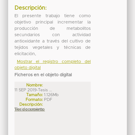
Descripción:
El presente trabajo tiene como
objetivo principal incrementar la
producción de metabolitos
secundarios con actividad
antioxidante a través del cultivo de
tejidos vegetales y técnicas de
elicitación,
Mostrar el registro completo del
objeto digital
Ficheros en el objeto digital
Nombre:
11 SEP 2019-Tesis ...
Tamaño:
1.126Mb
Formato:
PDF
Descripción:
Tesis completa
Ver documento