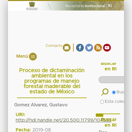
Contacto
Menú
Buscar
en RI
Proceso de dictaminación
ambiental en los
programas de manejo
forestal maderable del
estado de México
Buscar 
Esta colecció
Gomez Alvarez, Gustavo
URI:
Buscar
http://hdl.handle.net/20.500.11799/104533
en RI
Fecha:
2019-08