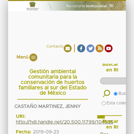
Contacto
Menú
Buscar
en RI
Gestión ambiental
comunitaria para la
conservación de huertos
familiares al sur del Estado
de México
Buscar 
Esta colecció
CASTAÑO MARTINEZ, JENNY
URI:
Buscar
http://hdl.handle.net/20.500.11799/104535
en RI
Fecha:
2019-09-23