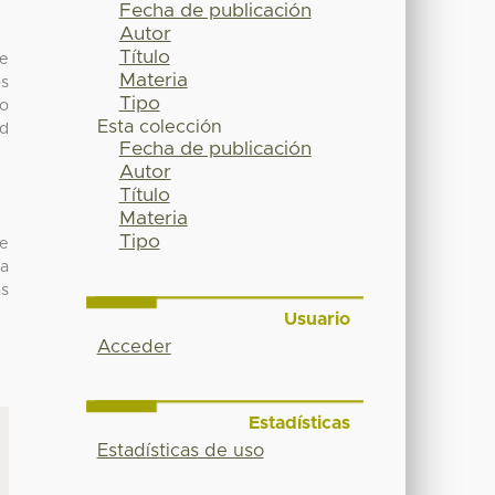
Fecha de publicación
Autor
Título
de
Materia
os
Tipo
io
Esta colección
ad
Fecha de publicación
Autor
Título
Materia
Tipo
de
ra
as
Usuario
Acceder
Estadísticas
Estadísticas de uso