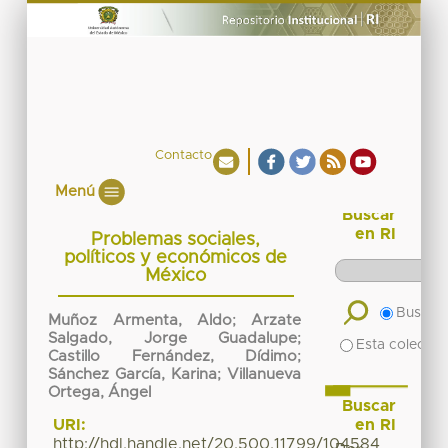
Contacto
Menú
Buscar
en RI
Problemas sociales,
políticos y económicos de
México
Buscar 
Muñoz Armenta, Aldo
;
Arzate
Salgado, Jorge Guadalupe
;
Esta colecció
Castillo Fernández, Dídimo
;
Sánchez García, Karina
;
Villanueva
Ortega, Ángel
Buscar
en RI
URI:
http://hdl.handle.net/20.500.11799/104584