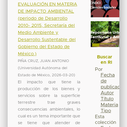
EVALUACIÓN EN MATERIA
DE IMPACTO AMBIENTAL
(periodo de Desarrollo
2010- 2015, Secretaría del
Medio Ambiente y
Desarrollo Sustentable del
Gobierno del Estado de
México.)
Buscar
PIÑA CRUZ, JUAN ANTONIO
en RI
(
Universidad Autónoma del
Por
Fecha
,
)
Estado de México
2026-03-20
de
El impacto que tiene la
publicación
producción de los bienes y
Autor
servicios sobre la superficie
Título
terrestre trae graves
Materia
consecuencias ambientales, lo
Tipo
cual es un tema importante que
Esta
colección
se tiene que atender de