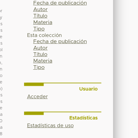
Fecha de publicación
Autor
or
Título
 y
Materia
és
Tipo
es
Esta colección
ue
Fecha de publicación
es
Autor
ol
Título
on
Materia
n,
Tipo
an
vo
Se
Usuario
n)
os
Acceder
os
se
ua
Estadísticas
10
Estadísticas de uso
ra
08