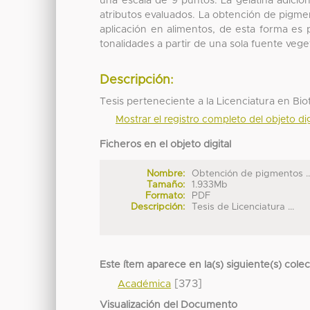
una escala de 9 puntos. La gelatina adici
atributos evaluados. La obtención de pigmen
aplicación en alimentos, de esta forma es 
tonalidades a partir de una sola fuente veget
Descripción:
Tesis perteneciente a la Licenciatura en Bi
Mostrar el registro completo del objeto dig
Ficheros en el objeto digital
Nombre:
Obtención de pigmentos ..
Tamaño:
1.933Mb
Formato:
PDF
Descripción:
Tesis de Licenciatura ...
Este ítem aparece en la(s) siguiente(s) cole
[373]
Académica
Visualización del Documento