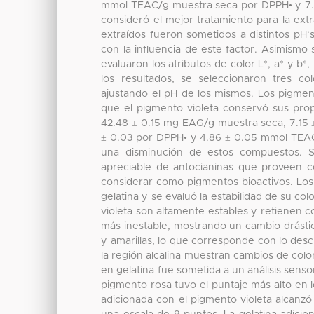
mmol TEAC/g muestra seca por DPPH• y 7.
consideró el mejor tratamiento para la ex
extraídos fueron sometidos a distintos pH
con la influencia de este factor. Asimismo
evaluaron los atributos de color L*, a* y b
los resultados, se seleccionaron tres col
ajustando el pH de los mismos. Los pigme
que el pigmento violeta conservó sus prop
42.48 ± 0.15 mg EAG/g muestra seca, 7.15 
± 0.03 por DPPH• y 4.86 ± 0.05 mmol TEAC
una disminución de estos compuestos. 
apreciable de antocianinas que proveen c
considerar como pigmentos bioactivos. Los 
gelatina y se evaluó la estabilidad de su co
violeta son altamente estables y retienen c
más inestable, mostrando un cambio drástic
y amarillas, lo que corresponde con lo desc
la región alcalina muestran cambios de color
en gelatina fue sometida a un análisis senso
pigmento rosa tuvo el puntaje más alto en los
adicionada con el pigmento violeta alcanzó e