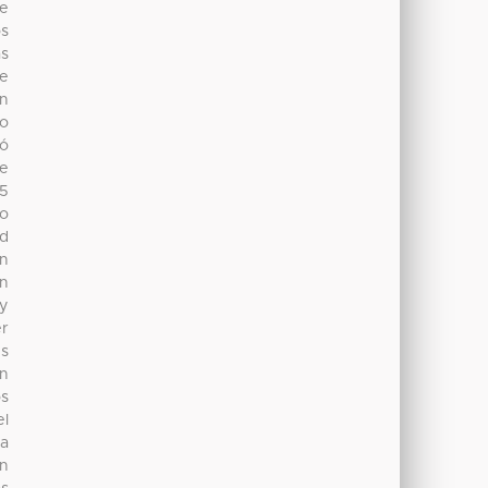
se
os
as
se
en
co
ró
de
15
bo
ad
en
en
 y
er
es
en
os
el
na
en