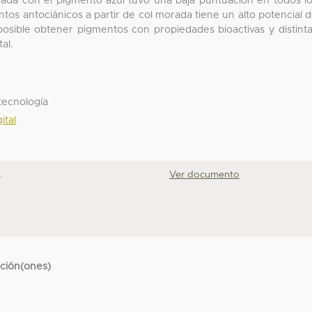
onada con el pigmento azul tuvo una baja puntuación en todos l
tos antociánicos a partir de col morada tiene un alto potencial 
posible obtener pigmentos con propiedades bioactivas y distint
al.
otecnología
ital
.
Ver documento
cción(ones)