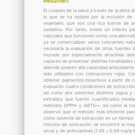
Resumen:
El cuidado de la salud a través de la dieta 
lo que se ha optado por la inclusión de
vegetales, que son una rica fuente de an
oxidativo. Por tanto, existe un interés p
naturales que funcionen como una alternativ
ya se comercializan varios colorantes na
necesaria la evaluación de otras fuentes 
morada son especialmente atractivas de
capaces de presentar distintas tonalidade
además poseen alta capacidad antioxidante 
sido utilizados con coloraciones rojas. C
obtener pigmentos bioactivos a partir de c
evaluarón cuatro condiciones de extracción
así como dos solventes distintos (agua y
extraídos que fueron cuantificados median
métodos DPPH• y ABTS•+, así como la conc
observó que el método más eficiente par
como solvente de extracción en un tiempo d
minutos de sonicación, se encontró la ma
seca) y de antocianinas (7.65 ± 0.09 mg/g 