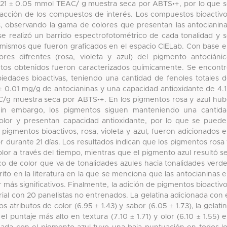
21 ± 0.05 mmol TEAC/ g muestra seca por ABTS•+, por lo que 
tracción de los compuestos de interés. Los compuestos bioactiv
’s, observando la gama de colores que presentan las antocianin
 se realizó un barrido espectrofotométrico de cada tonalidad y 
*, mismos que fueron graficados en el espacio CIELab. Con base 
ores difrentes (rosa, violeta y azul) del pigmento antociáni
ntos obtenidos fueron caracterizados químicamente. Se encont
iedades bioactivas, teniendo una cantidad de fenoles totales 
± 0.01 mg/g de antocianinas y una capacidad antioxidante de 4.
/g muestra seca por ABTS•+. En los pigmentos rosa y azul hu
Sin embargo, los pigmentos siguen manteniendo una cantid
olor y presentan capacidad antioxidante, por lo que se pued
pigmentos bioactivos, rosa, violeta y azul, fueron adicionados 
lor durante 21 días. Los resultados indican que los pigmentos rosa
olor a través del tiempo, mientras que el pigmento azul resultó s
o de color que va de tonalidades azules hacia tonalidades verd
rito en la literatura en la que se menciona que las antocianinas 
 más significativos. Finalmente, la adición de pigmentos bioactiv
rial con 20 panelistas no entrenados. La gelatina adicionada con 
 atributos de color (6.95 ± 1.43) y sabor (6.05 ± 1.73), la gelati
l puntaje más alto en textura (7.10 ± 1.71) y olor (6.10 ± 1.55) 