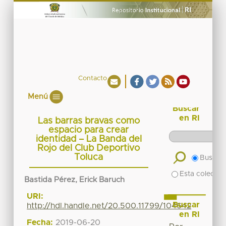
Contacto
Menú
Buscar
en RI
Las barras bravas como
espacio para crear
identidad – La Banda del
Rojo del Club Deportivo
Toluca
Buscar 
Esta colecció
Bastida Pérez, Erick Baruch
URI:
Buscar
http://hdl.handle.net/20.500.11799/104642
en RI
Fecha:
2019-06-20