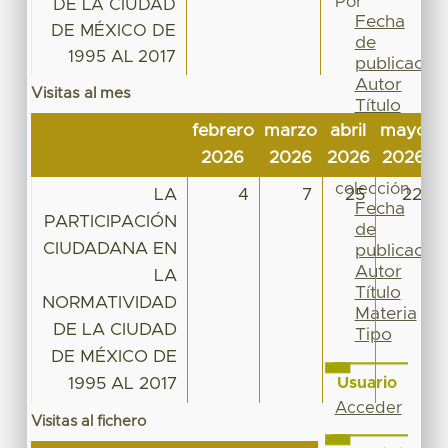
Por
DE LA CIUDAD
Fecha
DE MÉXICO DE
de
1995 AL 2017
publicación
Autor
Visitas al mes
Título
Materia
febrero
marzo
abril
mayo
j
Tipo
2026
2026
2026
2026
2
Esta
colección
LA
4
7
25
22
Fecha
PARTICIPACIÓN
de
CIUDADANA EN
publicación
Autor
LA
Título
NORMATIVIDAD
Materia
DE LA CIUDAD
Tipo
DE MÉXICO DE
1995 AL 2017
Usuario
Acceder
Visitas al fichero