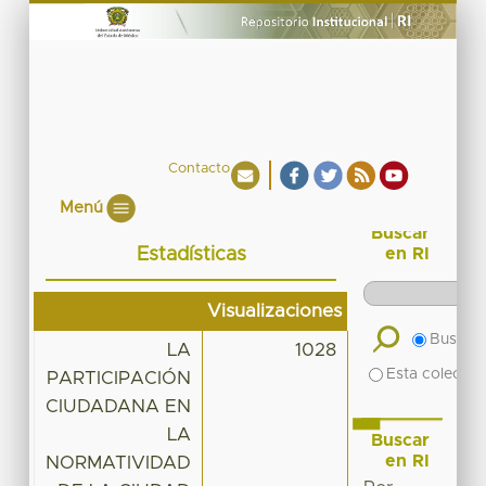
Contacto
Menú
Buscar
Estadísticas
en RI
Visualizaciones
Buscar 
LA
1028
Esta colecció
PARTICIPACIÓN
CIUDADANA EN
LA
Buscar
en RI
NORMATIVIDAD