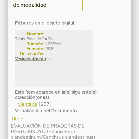
dc.modalidad
Ficheros en el objeto digital
Nombre:
Tesis Final_MCARN ...
Tamaño:
1.255Mb
Formato:
PDF
Descripción:
Tesis de Maestría
Ver documento
Este ítem aparece en la(s) siguiente(s)
colección(ones)
[257]
Científica
Visualización del Documento
Título
EVALUACIÓN DE PRADERAS DE
PASTO KIKUYO (Pennisetum
clandestinum/Cenchrus clandestinus)