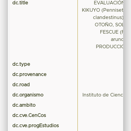
dc.title
EVALUACIÓN D
KIKUYO (Pennisetum
clandestinus) 
OTOÑO, SOLO 
FESCUE (Fest
arundin
PRODUCCIÓN 
dc.type
dc.provenance
dc.road
dc.organismo
Instituto de Ciencia
dc.ambito
dc.cve.CenCos
dc.cve.progEstudios