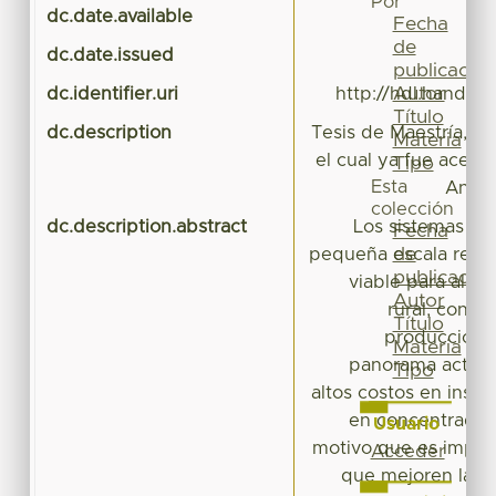
Por
dc.date.available
Fecha
de
dc.date.issued
publicación
Autor
dc.identifier.uri
http://hdl.handle
Título
dc.description
Tesis de Maestría, la
Materia
el cual ya fue acepta
Tipo
Esta
Anima
colección
dc.description.abstract
Los sistemas de
Fecha
de
pequeña escala repr
publicación
viable para alivi
Autor
rural, contr
Título
producción n
Materia
panorama actual 
Tipo
altos costos en insu
en concentrados 
Usuario
motivo que es import
Acceder
que mejoren la ca