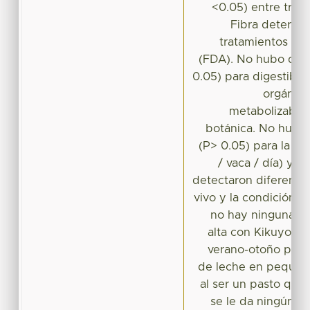
<0.05) entre trat
Fibra deterge
tratamientos par
(FDA). No hubo difer
0.05) para digestibili
orgánica
metabolizable 
botánica. No hubo d
(P> 0.05) para la pr
/ vaca / día) y 
detectaron diferencia
vivo y la condición c
no hay ninguna ve
alta con Kikuyo en
verano-otoño para
de leche en pequeña
al ser un pasto que 
se le da ningún m