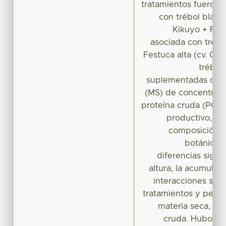
tratamientos fueron 
con trébol blanc
Kikuyo + Fest
asociada con trébo
Festuca alta (cv. Caj
trébol
suplementadas con 
(MS) de concentrad
proteína cruda (PC).
productivo, co
composición q
botánica 
diferencias signif
altura, la acumulac
interacciones sign
tratamientos y perí
materia seca, mat
cruda. Hubo dife