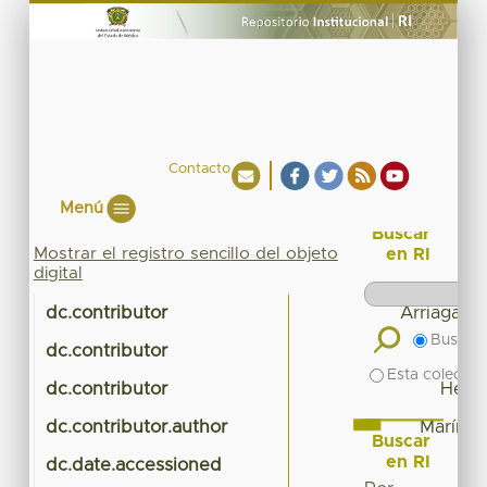
Contacto
Menú
Buscar
Mostrar el registro sencillo del objeto
en RI
digital
dc.contributor
Arriaga J
Buscar 
dc.contributor
Lóp
Esta colecció
dc.contributor
Hern
dc.contributor.author
Marín S
Buscar
en RI
dc.date.accessioned