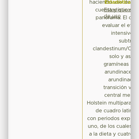
Estadísticas
haciendo uso de los
Estadísticas
cuenta y que se p
de uso
panorama. El obje
evaluar el efe
intensivo 
subtrop
clandestinum/Cenc
solo y asoc
gramíneas de 
arundinacea c
arundinacea 
transición vera
central mexica
Holstein multíparas e
de cuadro latino 
con periodos experim
uno, de los cuales d
a la dieta y cuatro 