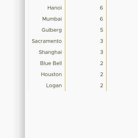
Hanoi
6
Mumbai
6
Gulberg
5
Sacramento
3
Shanghai
3
Blue Bell
2
Houston
2
Logan
2