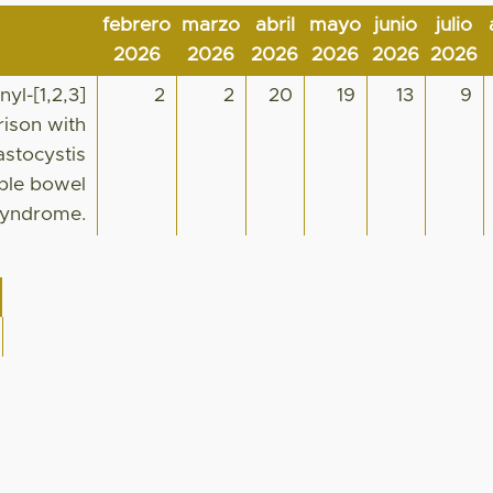
febrero
marzo
abril
mayo
junio
julio
2026
2026
2026
2026
2026
2026
nyl-[1,2,3]
2
2
20
19
13
9
rison with
astocystis
able bowel
syndrome.