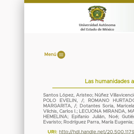
Menú
Las humanidades an
Santos López, Aristeo
;
Núñez Villavicenc
POLO EVELIN, /
;
ROMANO HURTADO
MARGARITA, /
;
Dotantes Soria, Maricel
Vilchis, Carlos I.
;
LECUONA MIRANDA, MA
HEMELINA
;
Epifanio Julián, Noé
;
Gutié
Evaristo
;
Rodríguez Parra, María Eugenia
URI:
http://hdl.handle.net/20.500.11