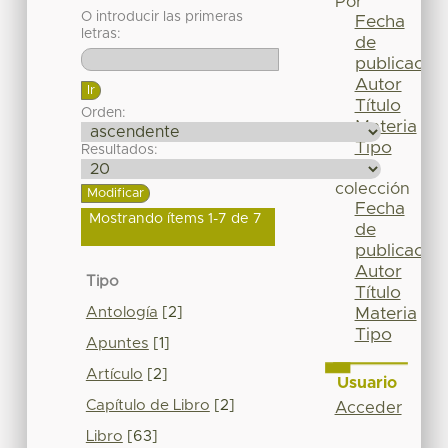
Por
O introducir las primeras
Fecha
letras:
de
publicación
Autor
Título
Orden:
Materia
Tipo
Resultados:
Esta
colección
Fecha
Mostrando ítems 1-7 de 7
de
publicación
Autor
Tipo
Título
Antología
[2]
Materia
Tipo
Apuntes
[1]
Artículo
[2]
Usuario
Capítulo de Libro
[2]
Acceder
Libro
[63]