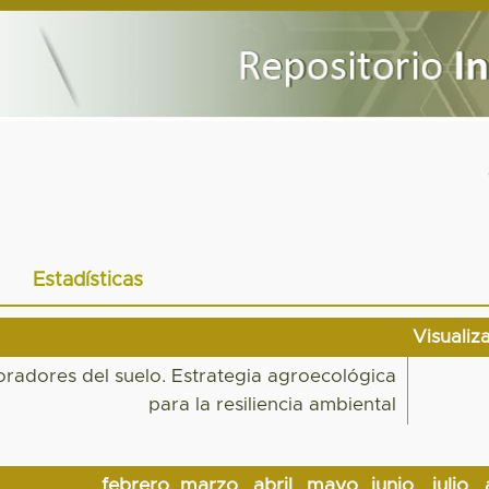
Estadísticas
Visualiz
radores del suelo. Estrategia agroecológica
para la resiliencia ambiental
febrero
marzo
abril
mayo
junio
julio