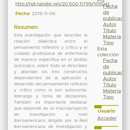
Por
http://hdl.handle.net/20.500.11799/105041
Fecha
de
Fecha:
2019-11-06
publicación
Autor
Resumen:
Título
Esta investigación que describe la
Materia
relación dialéctica entre el
Tipo
pensamiento reflexivo y crítico y el
Esta
cuidado profesional de enfermería
colección
de manera especifica en el ámbito
Fecha
quirúrgico, sobre todo se describen
de
y abordan los tres constructos
publicación
dependientes de la aplicación y
Autor
desarrollo del pensamiento reflexivo
Título
y crítico como lo son autonomía,
Materia
liderazgo y toma de decisiones.
Tipo
También es importante destacar
que depende de un macroproyecto
Usuario
de investigación a nivel
Acceder
iberoamericano dirigido por la Red
Iberoamericana de Investigación y