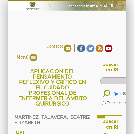
Contacto
Menú
Buscar
en RI
APLICACIÓN DEL
PENSAMIENTO
REFLEXIVO Y CRÍTICO EN
EL CUIDADO
PROFESIONAL DE
Buscar 
ENFERMERÍA DEL ÁMBITO
Esta colecció
QUIRÚRGICO
MARTINEZ TALAVERA, BEATRIZ
Buscar
ELIZABETH
en RI
URI: