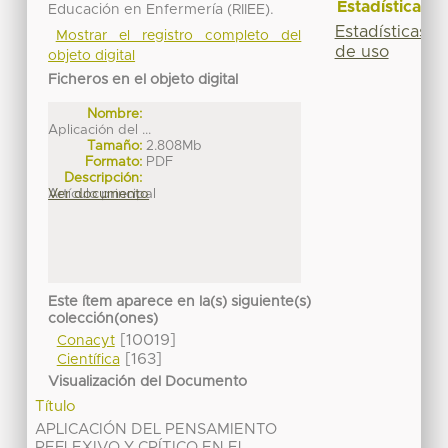
Estadísticas
Educación en Enfermería (RIIEE).
Estadísticas
Mostrar el registro completo del
de uso
objeto digital
Ficheros en el objeto digital
Nombre:
Aplicación del ...
Tamaño:
2.808Mb
Formato:
PDF
Descripción:
Artículo principal
Ver documento
Este ítem aparece en la(s) siguiente(s)
colección(ones)
[10019]
Conacyt
[163]
Científica
Visualización del Documento
Título
APLICACIÓN DEL PENSAMIENTO
REFLEXIVO Y CRÍTICO EN EL