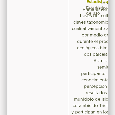
Estadísticas
Isidro F
Estadísticas
Primeramente, s
de uso
través del cultivo
claves taxonómicas. 
cualitativamente aspe
por medio del r
durante el proces
ecológicos bimens
dos parcelas 
Asimismo, 
semiestr
participante, co
conocimiento en
percepción en 
resultados ind
municipio de Isidro 
cerambícido Trichode
y participan en los s