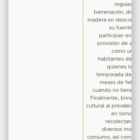
regulación
barrenación, diges
madera en descompo
su fuente de
participan en el
provisión de alim
como un rec
habitantes de la
quienes las i
temporada de abu
meses de febre
cuando no tienen a
Finalmente, brindan 
cultural al prevalecer
en torno a 
recolectan, té
diversos modos
consumo, así como el