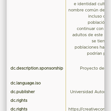
e identidad cultura
nombre común deriva
incluso cua
población e
continuar con el 
adultos de este es
se tiene 
poblaciones han di
podrían perd
eco
dc.description.sponsorship
Proyecto del f
dc.language.iso
dc.publisher
Universidad Autonom
dc.rights
dc.rights
https://creativecomm