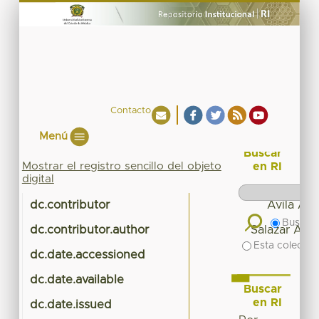
Contacto
Menú
Buscar
Mostrar el registro sencillo del objeto
en RI
digital
dc.contributor
Ávila Ake
Buscar 
dc.contributor.author
Salazar Agu
Esta colecció
dc.date.accessioned
dc.date.available
Buscar
en RI
dc.date.issued