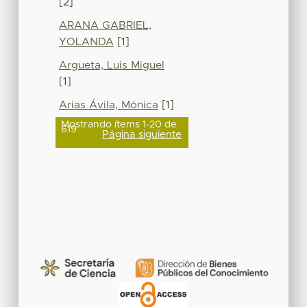
[2]
ARANA GABRIEL,
YOLANDA
[1]
Argueta, Luis Miguel
[1]
Arias Ávila, Mónica
[1]
Mostrando ítems 1-20 de
619
Página siguiente