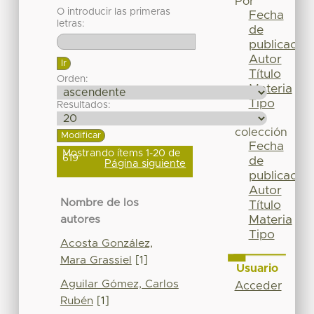
Por
O introducir las primeras
Fecha
letras:
de
publicación
Autor
Título
Orden:
Materia
Tipo
Resultados:
Esta
colección
Fecha
Mostrando ítems 1-20 de
619
de
Página siguiente
publicación
Autor
Nombre de los
Título
Materia
autores
Tipo
Acosta González,
Mara Grassiel
[1]
Usuario
Aguilar Gómez, Carlos
Acceder
Rubén
[1]