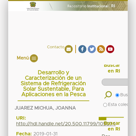
Contacto
Menú
Buscar
en RI
Desarrollo y
Caracterización de un
Sistema de Refrigeración
Solar Sustentable, Para
Aplicaciones en la Pesca
Buscar 
Esta colecció
JUAREZ MICHUA, JOANNA
URI:
Buscar
http://hdl.handle.net/20.500.11799/105074
en RI
Fecha:
2019-01-31