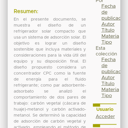
Por
Fecha
Resumen:
de
publicación
En el presente documento, se
Autor
muestra el diseño de un
Título
refrigerador solar compacto que
Materia
usa un sistema de adsorción solar. El
Tipo
objetivo es lograr un diseño
Esta
sostenible que incluya materiales y
colección
consideraciones para la vida útil del
Fecha
equipo y su disposición final. El
de
diseño propuesto considera un
publicación
concentrador CPC como la fuente
Autor
de energía para el fluido
Título
refrigerante; como par adsorbente-
Materia
adsorbato se analizó el
Tipo
comportamiento de dos pares de
trabajo: carbón vegetal (cáscara de
Usuario
huaje)-metanol y carbón activado-
metanol. Se determinó la capacidad
Acceder
de adsorción de carbón vegetal y
activado, empleando el método de