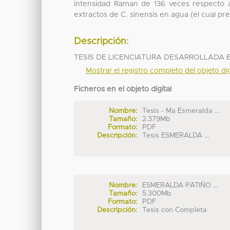
intensidad Raman de 136 veces respecto al
extractos de C. sinensis en agua (el cual p
Descripción:
TESIS DE LICENCIATURA DESARROLLADA E
Mostrar el registro completo del objeto dig
Ficheros en el objeto digital
Nombre:
Tesis - Ma Esmeralda ...
Tamaño:
2.379Mb
Formato:
PDF
Descripción:
Tesis ESMERALDA ...
Nombre:
ESMERALDA PATIÑO ...
Tamaño:
5.300Mb
Formato:
PDF
Descripción:
Tesis con Completa