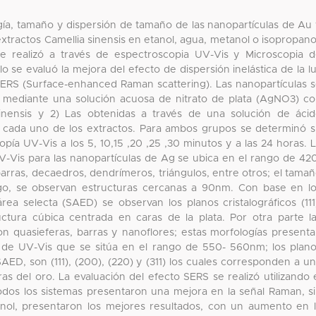
ogía, tamaño y dispersión de tamaño de las nanopartículas de Au
tractos Camellia sinensis en etanol, agua, metanol o isopropano
 se realizó a través de espectroscopia UV-Vis y Microscopia 
o se evaluó la mejora del efecto de dispersión inelástica de la l
ERS (Surface-enhanced Raman scattering). Las nanopartículas 
s mediante una solución acuosa de nitrato de plata (AgNO3) c
inensis y 2) Las obtenidas a través de una solución de áci
n cada uno de los extractos. Para ambos grupos se determinó 
ía UV-Vis a los 5, 10,15 ,20 ,25 ,30 minutos y a las 24 horas. 
-Vis para las nanopartículas de Ag se ubica en el rango de 42
arras, decaedros, dendrímeros, triángulos, entre otros; el tama
go, se observan estructuras cercanas a 90nm. Con base en l
ea selecta (SAED) se observan los planos cristalográficos (111
ctura cúbica centrada en caras de la plata. Por otra parte l
n quasieferas, barras y nanoflores; estas morfologías present
 de UV-Vis que se sitúa en el rango de 550- 560nm; los plan
SAED, son (111), (200), (220) y (311) los cuales corresponden a u
ras del oro. La evaluación del efecto SERS se realizó utilizando 
dos los sistemas presentaron una mejora en la señal Raman, s
nol, presentaron los mejores resultados, con un aumento en 