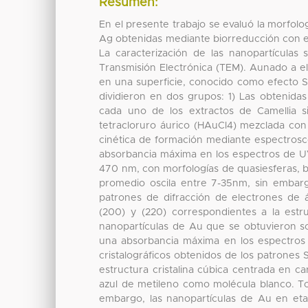
Resumen:
En el presente trabajo se evaluó la morfol
Ag obtenidas mediante biorreducción con ex
La caracterización de las nanopartículas
Transmisión Electrónica (TEM). Aunado a ell
en una superficie, conocido como efecto S
dividieron en dos grupos: 1) Las obtenida
cada uno de los extractos de Camellia s
tetracloruro áurico (HAuCl4) mezclada co
cinética de formación mediante espectroscop
absorbancia máxima en los espectros de UV
470 nm, con morfologías de quasiesferas, b
promedio oscila entre 7-35nm, sin embar
patrones de difracción de electrones de ár
(200) y (220) correspondientes a la estru
nanopartículas de Au que se obtuvieron so
una absorbancia máxima en los espectros
cristalográficos obtenidos de los patrones 
estructura cristalina cúbica centrada en ca
azul de metileno como molécula blanco. To
embargo, las nanopartículas de Au en eta