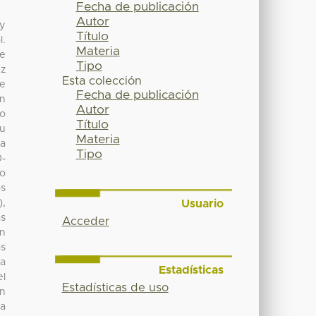
Fecha de publicación
Autor
 y
Título
l.
Materia
de
Tipo
uz
Esta colección
se
Fecha de publicación
on
Autor
do
Título
su
Materia
La
Tipo
0-
ño
os
Usuario
),
as
Acceder
an
os
na
Estadísticas
el
Estadísticas de uso
in
la