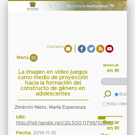
Contacto
Menú
Buscar
en RI
La imagen en video juegos
como medio de proyección
hacia la formación del
constructo de género en
adolescentes
Buscar 
Esta colecció
Zimbrón Nieto, María Esperanza
URI:
Buscar
http://hdl.handle.net/20.500.11799/105143
en RI
Fecha:
2019-11-15