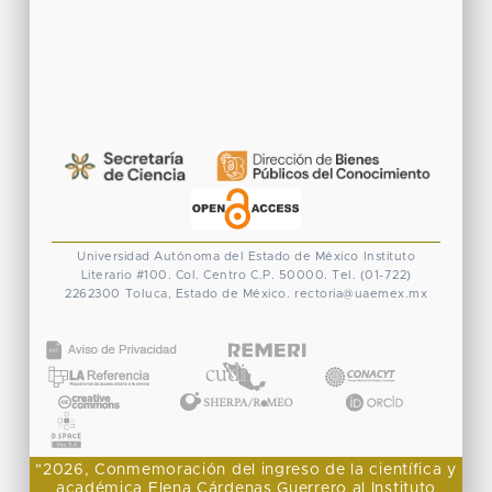
Universidad Autónoma del Estado de México
Instituto
Literario #100. Col. Centro
C.P. 50000. Tel. (01-722)
2262300
Toluca, Estado de México.
rectoria@uaemex.mx
CONACYT
"2026, Conmemoración del ingreso de la científica y
académica Elena Cárdenas Guerrero al Instituto