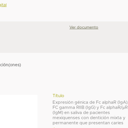
ital
Ver documento
cción(ones)
Título
Expresión génica de Fc alphaR (IgA)
FC gamma RIIB (IgG) y Fc alphaR/µR
(IgM) en saliva de pacientes
mexiquenses con dentición mixta y
permanente que presentan caries