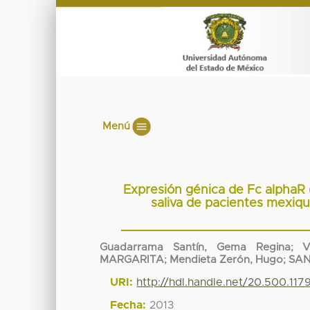
Menú
Expresión génica de Fc alphaR 
saliva de pacientes mexiq
Guadarrama Santín, Gema Regina
;
V
MARGARITA
;
Mendieta Zerón, Hugo
;
SAN
URI:
http://hdl.handle.net/20.500.11
Fecha:
2013