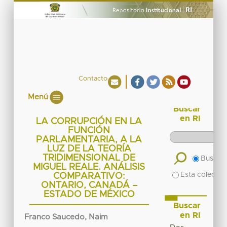
Contacto
Menú
Buscar
en RI
LA CORRUPCIÓN EN LA
FUNCIÓN
PARLAMENTARIA, A LA
LUZ DE LA TEORÍA
TRIDIMENSIONAL DE
Buscar 
MIGUEL REALE. ANÁLISIS
Esta colecció
COMPARATIVO:
ONTARIO, CANADÁ –
ESTADO DE MÉXICO
Buscar
en RI
Franco Saucedo, Naim