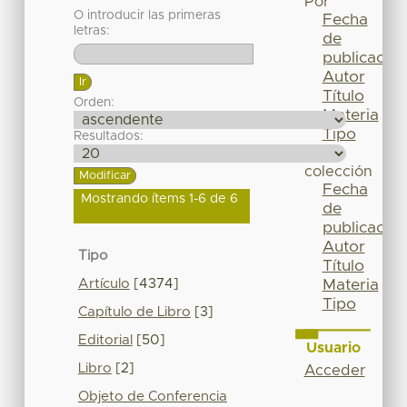
Por
O introducir las primeras
Fecha
letras:
de
publicación
Autor
Título
Orden:
Materia
Tipo
Resultados:
Esta
colección
Fecha
Mostrando ítems 1-6 de 6
de
publicación
Autor
Tipo
Título
Artículo
[4374]
Materia
Tipo
Capítulo de Libro
[3]
Editorial
[50]
Usuario
Libro
[2]
Acceder
Objeto de Conferencia