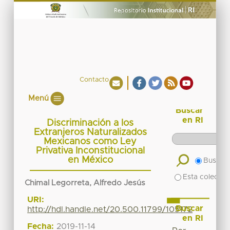
Contacto
Menú
Buscar
en RI
Discriminación a los
Extranjeros Naturalizados
Mexicanos como Ley
Privativa Inconstitucional
en México
Buscar 
Esta colecció
Chimal Legorreta, Alfredo Jesús
URI:
Buscar
http://hdl.handle.net/20.500.11799/105172
en RI
Fecha:
2019-11-14