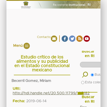
Contacto
Menú
Buscar
en RI
Estudio crítico de los
alimentos y su publicidad
en el Estado constitucional
mexicano
Buscar 
Becerril Gomez, Miriam
Esta colecció
URI:
http://hdl.handle.net/20.500.11799/105182
Buscar
Fecha:
2019-06-14
en RI