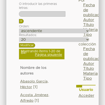
Por
O introducir las primeras
Fecha
letras:
de
publicación
Autor
Título
Orden:
Materia
Tipo
Resultados:
Esta
colección
Fecha
Mostrando ítems 1-20 de
841
de
Página siguiente
publicación
Autor
Nombre de los
Título
Materia
autores
Tipo
Abasolo García,
Héctor
[1]
Usuario
Acosta Jiménez,
Acceder
Alfredo
[1]