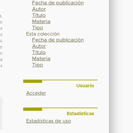
Fecha de publicación
Autor
Título
a,
Materia
mo
Tipo
os
Esta colección
as
Fecha de publicación
su
Autor
ho
Título
mo
Materia
ra
Tipo
us
Usuario
Acceder
Estadísticas
Estadísticas de uso