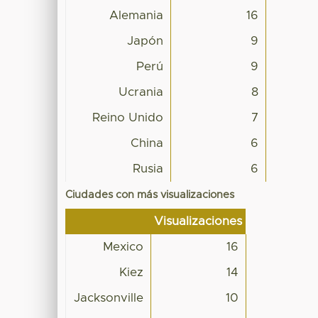
Alemania
16
Japón
9
Perú
9
Ucrania
8
Reino Unido
7
China
6
Rusia
6
Ciudades con más visualizaciones
Visualizaciones
Mexico
16
Kiez
14
Jacksonville
10