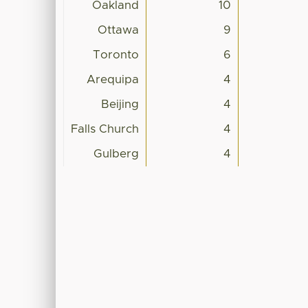
Oakland
10
Ottawa
9
Toronto
6
Arequipa
4
Beijing
4
Falls Church
4
Gulberg
4