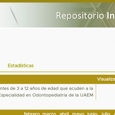
Estadísticas
Visualiz
entes de 3 a 12 años de edad que acuden a la
a Especialidad en Odontopediatría de la UAEM
febrero
marzo
abril
mayo
junio
julio