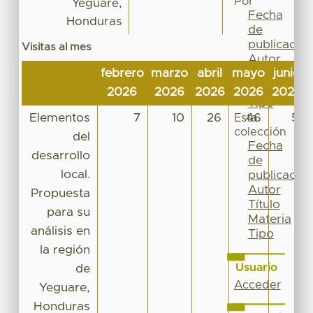
Por
Yeguare,
Fecha
Honduras
de
publicación
Visitas al mes
Autor
febrero
marzo
abril
mayo
junio
Título
Materia
2026
2026
2026
2026
2026
Tipo
Elementos
7
10
26
46
5
Esta
colección
del
Fecha
desarrollo
de
local.
publicación
Autor
Propuesta
Título
para su
Materia
análisis en
Tipo
la región
Usuario
de
Acceder
Yeguare,
Honduras