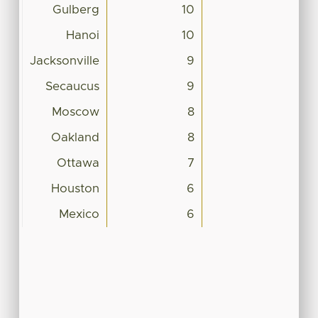
Gulberg
10
Hanoi
10
Jacksonville
9
Secaucus
9
Moscow
8
Oakland
8
Ottawa
7
Houston
6
Mexico
6