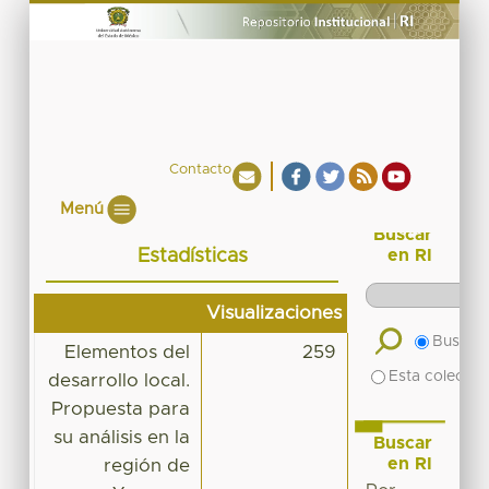
Contacto
Menú
Buscar
Estadísticas
en RI
Visualizaciones
Buscar 
Elementos del
259
Esta colecció
desarrollo local.
Propuesta para
su análisis en la
Buscar
en RI
región de