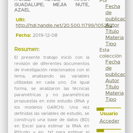
Por
GUADALUPE
;
MEJIA NUTE,
Fecha
AZAEL
de
publicación
URI:
Autor
http://hdl.handle.net/20.500.11799/105252
Título
Fecha:
2019-12-08
Materia
Tipo
Resumen:
Esta
colección
El presente trabajo inició con la
Fecha
revisión de diferentes documentos
de
de investigación relacionados con el
publicación
tema, analizando las variables
Autor
utilizadas en cada uno. De igual
Título
forma, se analizaron las técnicas
Materia
paramétricas y no paramétricas
Tipo
propuestas en este estudio (RNA y
los modelos GARCH). Una vez
Usuario
definidas las variables de estudio, se
construyó una base de datos (BD)
Acceder
en Excel para estimar la RNA en
RStudio y en .txt para estimar el