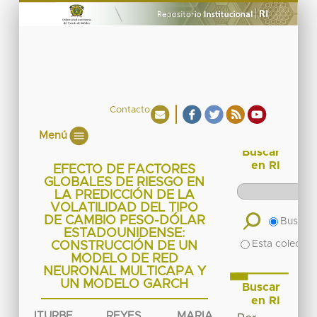
Contacto
Menú
Buscar
en RI
EFECTO DE FACTORES
GLOBALES DE RIESGO EN
LA PREDICCIÓN DE LA
VOLATILIDAD DEL TIPO
DE CAMBIO PESO-DÓLAR
Buscar 
ESTADOUNIDENSE:
Esta colecció
CONSTRUCCIÓN DE UN
MODELO DE RED
NEURONAL MULTICAPA Y
UN MODELO GARCH
Buscar
en RI
ITURBE REYES, MARIA