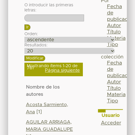
Por
O introducir las primeras
Fecha
letras:
de
publicación
Autor
Título
Orden:
Materia
Tipo
Resultados:
Esta
colección
Fecha
Mostrando ítems 1-20 de
761
de
Página siguiente
publicación
Autor
Nombre de los
Título
Materia
autores
Tipo
Acosta Sarmiento,
Ana
[1]
Usuario
AGUILAR ARRIAGA,
Acceder
MARIA GUADALUPE